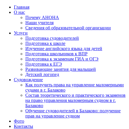
Главная
О нас
Почему АНОНА
Наши учителя
Сведения об образовательной организации
Услуги
Подготовка судоводителей
Подготовка к школе
Изучение английского языка для детей
Подготовка школьников к ВПР
Подготовка к экзаменам ГИА и ОГЭ
Подготовка к ЕГЭ
Развивающие занятия для малышей
Детский логопед
Судовождение
Как получить права на управление маломерными
судами в г. Балаково
Состав теоретического и практического экзаменов
на право управления маломерным судном в г.
Балаково
Обучение судоводителей в Балаково: получение
прав на управление судном
Фото
Контакты