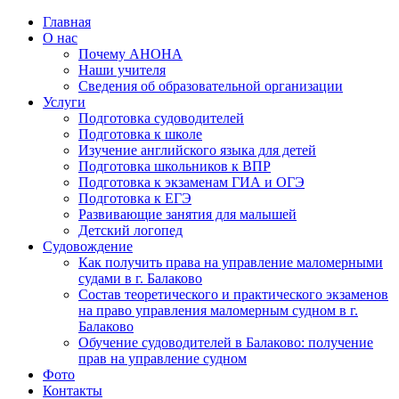
Главная
О нас
Почему АНОНА
Наши учителя
Сведения об образовательной организации
Услуги
Подготовка судоводителей
Подготовка к школе
Изучение английского языка для детей
Подготовка школьников к ВПР
Подготовка к экзаменам ГИА и ОГЭ
Подготовка к ЕГЭ
Развивающие занятия для малышей
Детский логопед
Судовождение
Как получить права на управление маломерными
судами в г. Балаково
Состав теоретического и практического экзаменов
на право управления маломерным судном в г.
Балаково
Обучение судоводителей в Балаково: получение
прав на управление судном
Фото
Контакты